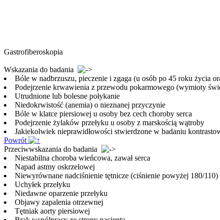
Gastrofiberoskopia
Wskazania do badania
Bóle w nadbrzuszu, pieczenie i zgaga (u osób po 45 roku życia o
Podejrzenie krwawienia z przewodu pokarmowego (wymioty świeżą 
Utrudnione lub bolesne połykanie
Niedokrwistość (anemia) o nieznanej przyczynie
Bóle w klatce piersiowej u osoby bez cech choroby serca
Podejrzenie żylaków przełyku u osoby z marskością wątroby
Jakiekolwiek nieprawidłowości stwierdzone w badaniu kontras
Powrót
Przeciwwskazania do badania
Niestabilna choroba wieńcowa, zawał serca
Napad astmy oskrzelowej
Niewyrównane nadciśnienie tętnicze (ciśnienie powyżej 180/110)
Uchyłek przełyku
Niedawne oparzenie przełyku
Objawy zapalenia otrzewnej
Tętniak aorty piersiowej
Brak współpracy ze strony pacjenta