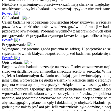
Niektóre z wymienionych przeciwwskazań mają charakter względny,
oczekiwane korzyści z badania przewyższają ryzyko z nim związane
Powrót
Cel badania
Celem badania jest obejrzenie powierzchni błony śluzowej, wyścielaj
pozwala stwierdzić obecność owrzodzeń, guzów i deformacji w ba
przebytego krwawienia. Pobranie wycinków z nieprawidłowych okolic
postępowanie. W przypadku czynnego krwawienia gastrofiberoskopia
Powrót
Przygotowanie
Wymagana jest pisemna zgoda pacjenta na zabieg. U pacjentów ze sz
stężeniem krwinek białych bezpośrednio przed badaniem podaje się 
Powrót
Opis badania
Pacjent w dniu badania pozostaje na czczo. Osoby ze sztucznym uzębi
śluzowej gardła roztworem środka znieczulającego w aerozolu. W nie
się lek o krótkotrwałym działaniu uspokajającym i zwiotczającym mię
jamę ustną wprowadza się giętki wziernik w kształcie rurki o średn
pacjenta wsuwa aparat przez przełyk i żołądek do dwunastnicy, obser
ekranie monitora. Operując specjalnymi pokrętłami lekarz zmienia poł
wprowadza cewnik zakończony kleszczykami, które służą do pobiera
badanie, ani pobieranie wycinków nie jest bolesne, pacjent czuje naj
aby rozciągnąć oglądane narządy i dokładniej je obejrzeć. Nadmiar p
godzinę nie należy jeść ani pić. Jeśli znieczulenie było dożylne, a 