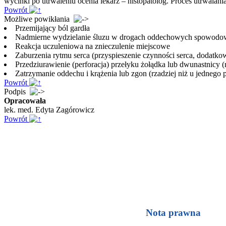
wycinki po utrwaleniu ocenia lekarz – histopatolog. Proces utrwalani
Powrót
Możliwe powikłania
Przemijający ból gardła
Nadmierne wydzielanie śluzu w drogach oddechowych spowodo
Reakcja uczuleniowa na znieczulenie miejscowe
Zaburzenia rytmu serca (przyspieszenie czynności serca, dodatko
Przedziurawienie (perforacja) przełyku żołądka lub dwunastnicy (
Zatrzymanie oddechu i krążenia lub zgon (rzadziej niż u jednego
Powrót
Podpis
Opracowała
lek. med. Edyta Zagórowicz
Powrót
Nota prawna