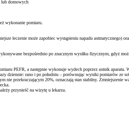
h lub domowych
ież wykonanie pomiaru.
iejsze leczenie może zapobiec wystąpieniu napadu astmatycznego) oraz
wykonywane bezpośrednio po znacznym wysiłku fizycznym, gdyż moż
o pomiaru PEFR, a następnie wykonuje wydech poprzez ustnik aparatu
y dziennie: rano i po południu – porównując wyniki pomiarów ze sobą
m nie przekraczającym 20%, oznaczają stan stabilny. Zmniejszenie w
ecka.
leży przynieść na wizytę u lekarza.