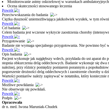
Monitorowanie astmy oskrzelowej w warunkach ambulatoryjnyc
Ocena skuteczności stosowanego leczenia
Powrót
Przeciwwskazania do badania
Ciężka duszność uniemożliwiająca jakikolwiek wysiłek, w tym równ
Powrót
Cel badania
Celem badania jest wczesne wykrycie zaostrzenia choroby (intensywn
Powrót
Przygotowanie
Badanie nie wymaga specjalnego przygotowania. Nie powinno być 
Powrót
Opis badania
Pacjent wykonuje jak najgłębszy wdech, przykłada do ust aparat d
stopnia obkurczenia dróg oddechowych. Badanie wykonuje się dwa raz
należnej, przy różnicy pomiędzy pomiarem porannym a popołudniowy
pogorszenie drożności dróg oddechowych i zaostrzenie choroby u dzi
Wartości pomiarów należy zapisywać w notatniku, który koniecznie na
Powrót
Możliwe powikłania
Nie obserwuje się powikłań.
Powrót
Podpis
Opracowała
dr n. med. Iwona Maruniak-Chudek