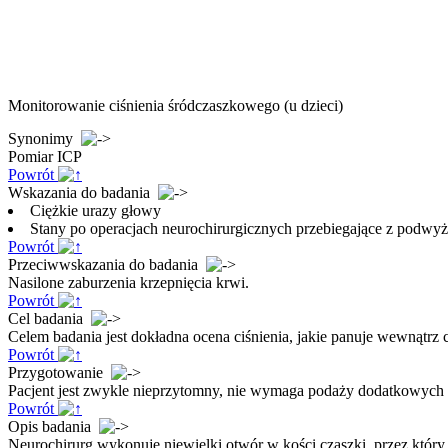
Monitorowanie ciśnienia śródczaszkowego (u dzieci)
Synonimy
Pomiar ICP
Powrót
Wskazania do badania
Ciężkie urazy głowy
Stany po operacjach neurochirurgicznych przebiegające z podwyż
Powrót
Przeciwwskazania do badania
Nasilone zaburzenia krzepnięcia krwi.
Powrót
Cel badania
Celem badania jest dokładna ocena ciśnienia, jakie panuje wewnątrz
Powrót
Przygotowanie
Pacjent jest zwykle nieprzytomny, nie wymaga podaży dodatkowych le
Powrót
Opis badania
Neurochirurg wykonuje niewielki otwór w kości czaszki, przez który 