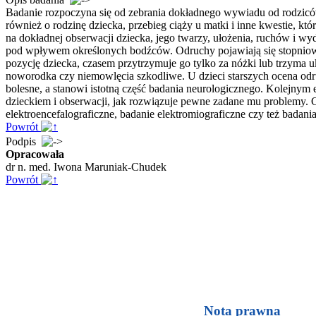
Badanie rozpoczyna się od zebrania dokładnego wywiadu od rodziców d
również o rodzinę dziecka, przebieg ciąży u matki i inne kwestie, k
na dokładnej obserwacji dziecka, jego twarzy, ułożenia, ruchów i w
pod wpływem określonych bodźców. Odruchy pojawiają się stopniowo, 
pozycję dziecka, czasem przytrzymuje go tylko za nóżki lub trzyma u
noworodka czy niemowlęcia szkodliwe. U dzieci starszych ocena odr
bolesne, a stanowi istotną część badania neurologicznego. Kolejnym
dzieckiem i obserwacji, jak rozwiązuje pewne zadane mu problemy. C
elektroencefalograficzne, badanie elektromiograficzne czy też bada
Powrót
Podpis
Opracowała
dr n. med. Iwona Maruniak-Chudek
Powrót
Nota prawna