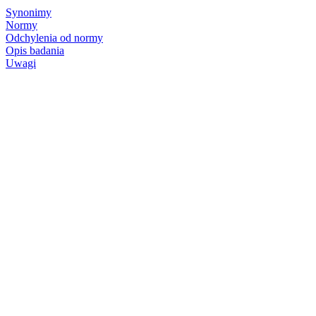
Synonimy
Normy
Odchylenia od normy
Opis badania
Uwagi