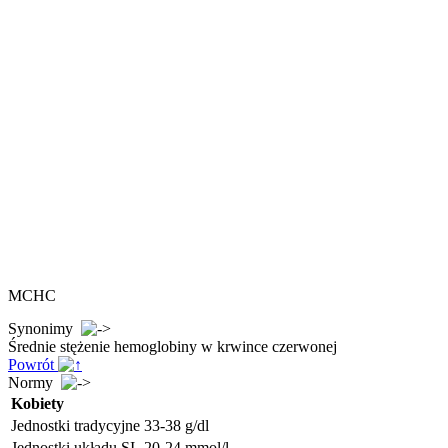
MCHC
Synonimy
Średnie stężenie hemoglobiny w krwince czerwonej
Powrót
Normy
Kobiety
Jednostki tradycyjne
33-38 g/dl
Jednostki układu SI
20-24 mmol/l