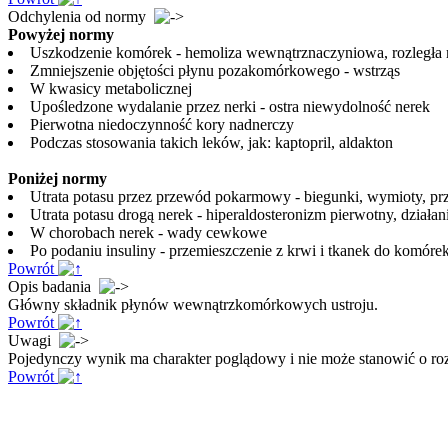
Odchylenia od normy
Powyżej normy
Uszkodzenie komórek - hemoliza wewnątrznaczyniowa, rozległa 
Zmniejszenie objętości płynu pozakomórkowego - wstrząs
W kwasicy metabolicznej
Upośledzone wydalanie przez nerki - ostra niewydolność nerek
Pierwotna niedoczynność kory nadnerczy
Podczas stosowania takich leków, jak: kaptopril, aldakton
Poniżej normy
Utrata potasu przez przewód pokarmowy - biegunki, wymioty, prz
Utrata potasu drogą nerek - hiperaldosteronizm pierwotny, działa
W chorobach nerek - wady cewkowe
Po podaniu insuliny - przemieszczenie z krwi i tkanek do komóre
Powrót
Opis badania
Główny składnik płynów wewnątrzkomórkowych ustroju.
Powrót
Uwagi
Pojedynczy wynik ma charakter poglądowy i nie może stanowić o roz
Powrót