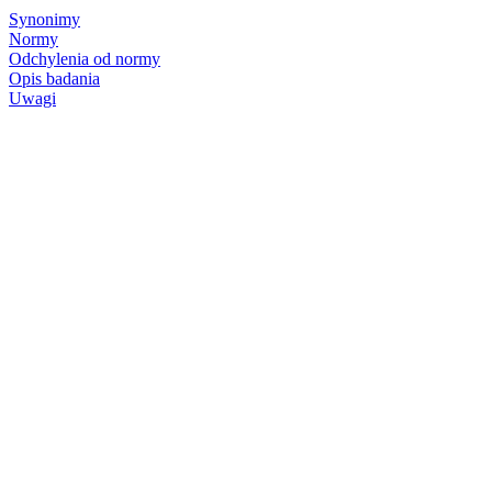
Synonimy
Normy
Odchylenia od normy
Opis badania
Uwagi