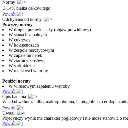
Normy
3-14% białka całkowitego
Powrót
Odchylenia od normy
Powyżej normy
W drugiej połowie ciąży (objaw prawidłowy)
W stanach zapalnych
W cukrzycy
W kolagenozach
W zespole nerczycowym
W zapaleniu nerek
W ziarnicy złośliwej
W sarkoidozie
W marskości wątroby
Poniżej normy
W wirusowym zapaleniu wątroby
Powrót
Opis badania
W skład wchodzą alfa
-makroglobulina, haptoglobina, ceruloplazmina
2
Powrót
Uwagi
Pojedynczy wynik ma charakter poglądowy i nie może stanowić o roz
Powrót