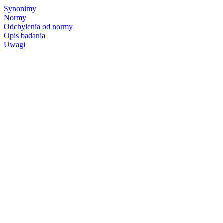
Synonimy
Normy
Odchylenia od normy
Opis badania
Uwagi