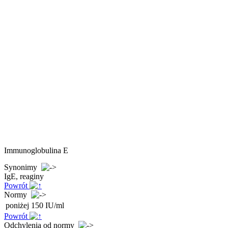
Immunoglobulina E
Synonimy
IgE, reaginy
Powrót
Normy
poniżej 150 IU/ml
Powrót
Odchylenia od normy