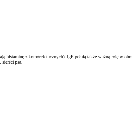
ają histaminę z komórek tucznych). IgE pełnią także ważną rolę w ob
 sierści psa.