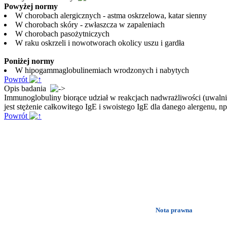
Powyżej normy
W chorobach alergicznych - astma oskrzelowa, katar sienny
W chorobach skóry - zwłaszcza w zapaleniach
W chorobach pasożytniczych
W raku oskrzeli i nowotworach okolicy uszu i gardła
Poniżej normy
W hipogammaglobulinemiach wrodzonych i nabytych
Powrót
Opis badania
Immunoglobuliny biorące udział w reakcjach nadwrażliwości (uwalni
jest stężenie całkowitego IgE i swoistego IgE dla danego alergenu, np.
Powrót
Nota prawna