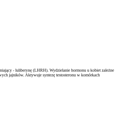
iający - luliberynę (LHRH). Wydzielanie hormonu u kobiet zależne
wych jajników. Aktywuje syntezę testosteronu w komórkach