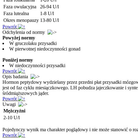
Faza owulacyjna
26-94 U/l
Faza lutealna
1-8 U/l
Okres menopauzy
13-80 U/l
Powrót
Odchylenia od normy
Powyżej normy
W gruczolaku przysadki
W pierwotnej niedoczynności gonad
Poniżej normy
W niedoczynności przysadki
Powrót
Opis badania
Hormon peptydowy wydzielany przez przedni płat przysadki mózgowe
jest od faz cyklu miesiączkowego. LH pobudza jajeczkowanie i syn
śródmiąższowych jąder.
Powrót
Uwagi
Mężczyźni
2-10 U/l
Pojedynczy wynik ma charakter poglądowy i nie może stanowić o roz
Powrót