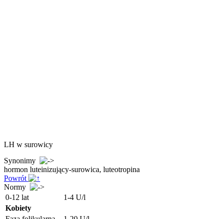
LH w surowicy
Synonimy
hormon luteinizujący-surowica, luteotropina
Powrót
Normy
0-12 lat
1-4 U/l
Kobiety
Faza folikularna
1-20 U/l