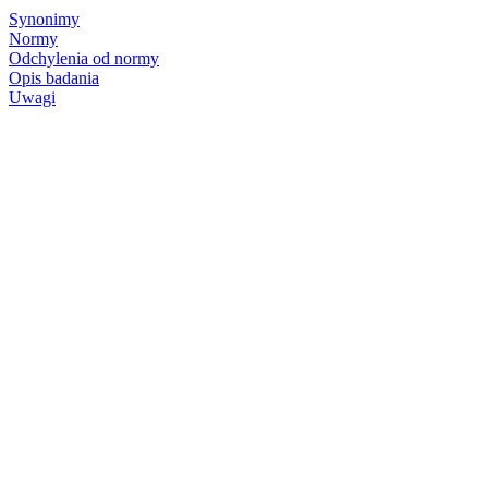
Synonimy
Normy
Odchylenia od normy
Opis badania
Uwagi