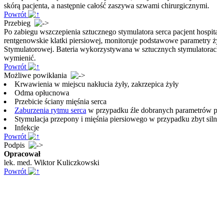
skórą pacjenta, a następnie całość zaszywa szwami chirurgicznymi.
Powrót
Przebieg
Po zabiegu wszczepienia sztucznego stymulatora serca pacjent hospita
rentgenowskie klatki piersiowej, monitoruje podstawowe parametry ży
Stymulatorowej. Bateria wykorzystywana w sztucznych stymulatorach se
wymienić.
Powrót
Możliwe powikłania
Krwawienia w miejscu nakłucia żyły, zakrzepica żyły
Odma opłucnowa
Przebicie ściany mięśnia serca
Zaburzenia rytmu serca
w przypadku źle dobranych parametrów p
Stymulacja przepony i mięśnia piersiowego w przypadku zbyt silneg
Infekcje
Powrót
Podpis
Opracował
lek. med. Wiktor Kuliczkowski
Powrót