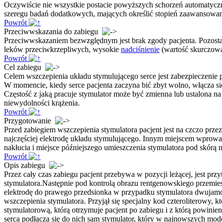
Oczywiście nie wszystkie postacie powyższych schorzeń automatycz
szeregu badań dodatkowych, mających określić stopień zaawansowani
Powrót
Przeciwwskazania do zabiegu
Przeciwwskazaniem bezwzględnym jest brak zgody pacjenta. Pozostał
leków przeciwkrzepliwych, wysokie
nadciśnienie
(wartość skurczow
Powrót
Cel zabiegu
Celem wszczepienia układu stymulującego serce jest zabezpieczenie 
W momencie, kiedy serce pacjenta zaczyna bić zbyt wolno, włącza si
Częstość z jaką pracuje stymulator może być zmienna lub ustalona na
niewydolności krążenia.
Powrót
Przygotowanie
Przed zabiegiem wszczepienia stymulatora pacjent jest na czczo prz
najczęściej elektrodę układu stymulującego. Innym miejscem wprowad
nakłucia i miejsce późniejszego umieszczenia stymulatora pod skórą
Powrót
Opis zabiegu
Przez cały czas zabiegu pacjent przebywa w pozycji leżącej, jest pr
stymulatora.Następnie pod kontrolą obrazu rentgenowskiego przemi
elektrodę do prawego przedsionka w przypadku stymulatora dwujamow
wszczepienia stymulatora. Przyjął się specjalny kod czteroliterowy, 
stymulatorową, którą otrzymuje pacjent po zabiegu i z którą powinie
serca podłącza się do nich sam stymulator, który w najnowszych mode