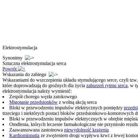
Elektrostymulacja
Synonimy
Sztuczna elektrostymulacja serca
Powrót
Wskazania do zabiegu
Wskazaniami do wszczepienia układu stymulującego serce, czyli tzw. 
które doprowadzają do groźnych dla życia
zaburzeń rytmu serca
, w t
elektrostymulacja należy wymienić:
Zespół chorego węzła zatokowego
Migotanie przedsionków
z wolną akcją serca
Bloki w przewodzeniu impulsów elektrycznych pomiędzy
przeds
trzeciego i niektórych postaci bloków przedsionkowo-komorowych dr
Bloki w przewodzeniu impulsów elektrycznych w obrębie mięśni
Omdlenia, których leczenie farmakologiczne nie przyniosło rezulta
Zaawansowana zastoinowa
niewydolność krążenia
Kardiomiopatia
ze zwężeniem drogi wypływu krwi z lewej komo