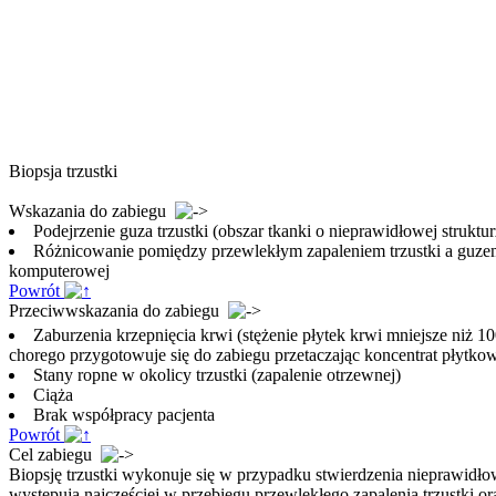
Biopsja trzustki
Wskazania do zabiegu
Podejrzenie guza trzustki (obszar tkanki o nieprawidłowej struk
Różnicowanie pomiędzy przewlekłym zapaleniem trzustki a guzem 
komputerowej
Powrót
Przeciwwskazania do zabiegu
Zaburzenia krzepnięcia krwi (stężenie płytek krwi mniejsze niż 1
chorego przygotowuje się do zabiegu przetaczając koncentrat płytko
Stany ropne w okolicy trzustki (zapalenie otrzewnej)
Ciąża
Brak współpracy pacjenta
Powrót
Cel zabiegu
Biopsję trzustki wykonuje się w przypadku stwierdzenia nieprawidł
występują najczęściej w przebiegu przewlekłego zapalenia trzustki o